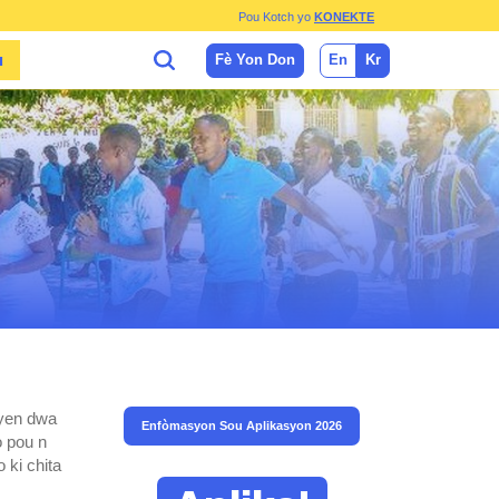
Pou Kotch yo
KONEKTE
Fè Yon Don
En
Kr
N
ayen dwa
Enfòmasyon Sou Aplikasyon 2026
o pou n
 ki chita