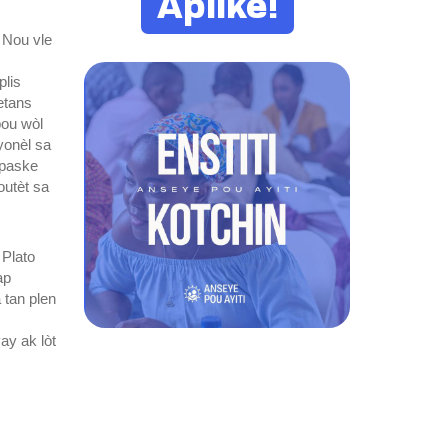
Aplike!
 Nou vle
plis
etans
pou wòl
yonèl sa
 paske
outèt sa
 Plato
ap
 tan plen
ay ak lòt