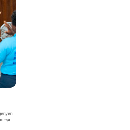
 genyen
in epi