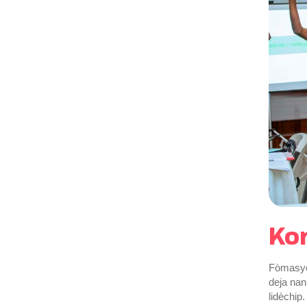
Ko
Fòmasyon
deja nan
lidèchip.