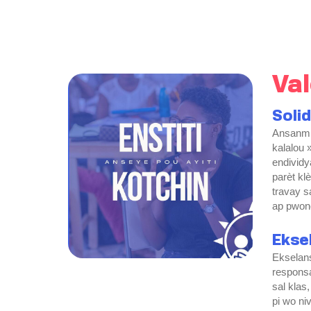
Val
Solid
Ansanm n
kalalou 
endividy
parèt kl
travay s
ap pwon
Ekse
Ekselans
responsa
sal klas
pi wo ni