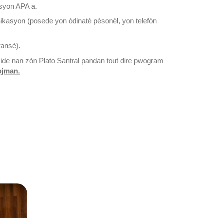
syon APA a.
kasyon (posede yon òdinatè pèsonèl, yon telefòn
ransè).
ide nan zòn Plato Santral pandan tout dire pwogram
ojman.