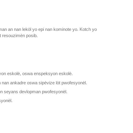
pman an nan lekòl yo epi nan kominote yo. Kotch yo
lòt resouzimèn posib.
on eskolè, oswa enspeksyon eskolè.
nan ankadre oswa sipèvize lòt pwofesyonèl.
yon seyans devlopman pwofesyonèl.
syonèl.