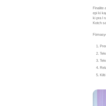
Finalite
epi ki k
ki pra l
Kotch sa
Fòmasyon
Pre
Tek
Tek
Rel
Kilt