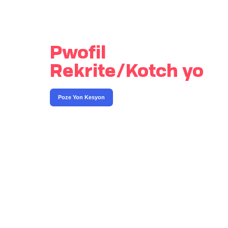
Pwofil
Rekrite/Kotch yo
Poze Yon Kesyon