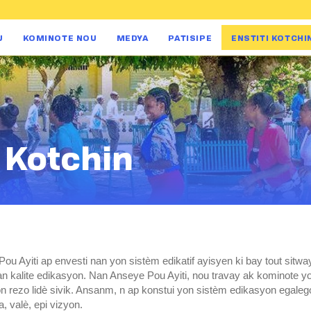
U
KOMINOTE NOU
MEDYA
PATISIPE
ENSTITI KOTCHI
i Kotchin
ou Ayiti ap envesti nan yon sistèm edikatif ayisyen ki bay tout sitw
an kalite edikasyon. Nan Anseye Pou Ayiti, nou travay ak kominote y
n rezo lidè sivik. Ansanm, n ap konstui yon sistèm edikasyon egalego
a, valè, epi vizyon.