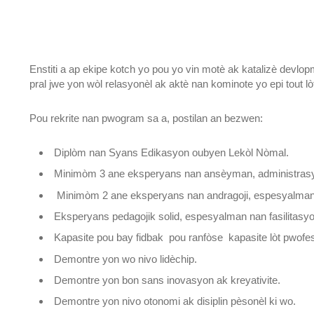
Enstiti a ap ekipe kotch yo pou yo vin motè ak katalizè devlo
pral jwe yon wòl relasyonèl ak aktè nan kominote yo epi tout 
Pou rekrite nan pwogram sa a, postilan an bezwen:
Diplòm nan Syans Edikasyon oubyen Lekòl Nòmal.
Minimòm 3 ane eksperyans nan ansèyman, administrasy
Minimòm 2 ane eksperyans nan andragoji, espesyalman 
Eksperyans pedagojik solid, espesyalman nan fasilitas
Kapasite pou bay fidbak pou ranfòse kapasite lòt pwofe
Demontre yon wo nivo lidèchip.
Demontre yon bon sans inovasyon ak kreyativite.
Demontre yon nivo otonomi ak disiplin pèsonèl ki wo.