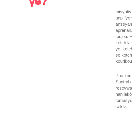
ye?
Inisyati
anplify
anseyan-
aprenan,
toujou. 
kotch la
yo, kotc
se kotch
kourikou
Pou kòma
Santral 
resevwa 
nan lekò
fòmasyon
sektè.