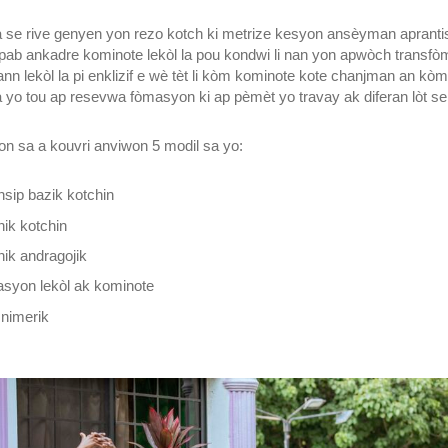
 a se rive genyen yon rezo kotch ki metrize kesyon ansèyman apranti
apab ankadre kominote lekòl la pou kondwi li nan yon apwòch transf
 rann lekòl la pi enklizif e wè tèt li kòm kominote kote chanjman an kò
 yo tou ap resevwa fòmasyon ki ap pèmèt yo travay ak diferan lòt s
 sa a kouvri anviwon 5 modil sa yo:
nsip bazik kotchin
nik kotchin
nik andragojik
asyon lekòl ak kominote
i nimerik