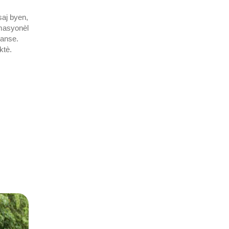
saj byen,
òmasyonèl
manse.
ektè.