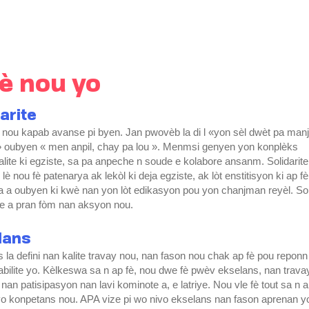
è nou yo
arite
ou kapab avanse pi byen. Jan pwovèb la di l «yon sèl dwèt pa man
» oubyen « men anpil, chay pa lou ». Menmsi genyen yon konplèks
alite ki egziste, sa pa anpeche n soude e kolabore ansanm. Solidarite
è lè nou fè patenarya ak lekòl ki deja egziste, ak lòt enstitisyon ki ap
a a oubyen ki kwè nan yon lòt edikasyon pou yon chanjman reyèl. Soli
e a pran fòm nan aksyon nou.
lans
 la defini nan kalite travay nou, nan fason nou chak ap fè pou reponn
bilite yo. Kèlkeswa sa n ap fè, nou dwe fè pwèv ekselans, nan trava
, nan patisipasyon nan lavi kominote a, e latriye. Nou vle fè tout sa n 
vo konpetans nou. APA vize pi wo nivo ekselans nan fason aprenan y