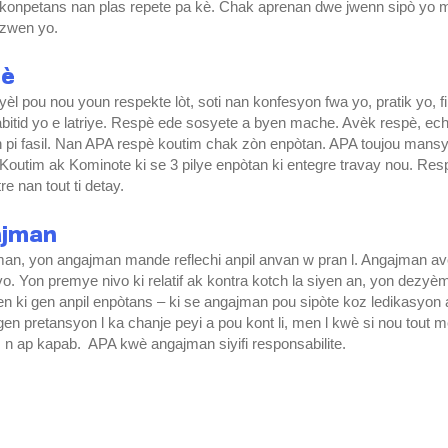
konpetans nan plas repete pa kè. Chak aprenan dwe jwenn sipò yo m
ezwen yo.
pè
yèl pou nou youn respekte lòt, soti nan konfesyon fwa yo, pratik yo, fi
 abitid yo e latriye. Respè ede sosyete a byen mache. Avèk respè, ec
in pi fasil. Nan APA respè koutim chak zòn enpòtan. APA toujou mans
i, Koutim ak Kominote ki se 3 pilye enpòtan ki entegre travay nou. Re
re nan tout ti detay.
ajman
an, yon angajman mande reflechi anpil anvan w pran l. Angajman a
vo. Yon premye nivo ki relatif ak kontra kotch la siyen an, yon dezyèm
n ki gen anpil enpòtans – ki se angajman pou sipòte koz ledikasyon a
en pretansyon l ka chanje peyi a pou kont li, men l kwè si nou tout m
n ap kapab. APA kwè angajman siyifi responsabilite.