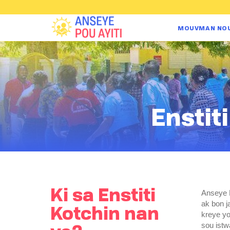
MOUVMAN NO
Enstit
Ki sa Enstiti
Anseye P
ak bon j
Kotchin nan
kreye yo
sou istw