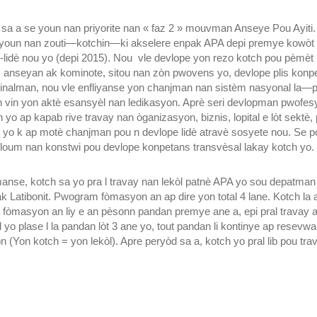
v sa a se youn nan priyorite nan « faz 2 » mouvman Anseye Pou Ayiti.
e youn nan zouti—kotchin—ki akselere enpak APA depi premye kowòt
lidè nou yo (depi 2015). Nou vle devlope yon rezo kotch pou pèmèt 
 anseyan ak kominote, sitou nan zòn pwovens yo, devlope plis konp
Finalman, nou vle enfliyanse yon chanjman nan sistèm nasyonal la—
n vin yon aktè esansyèl nan ledikasyon. Aprè seri devlopman pwofes
h yo ap kapab rive travay nan òganizasyon, biznis, lopital e lòt sektè,
 yo k ap motè chanjman pou n devlope lidè atravè sosyete nou. Se p
loum nan konstwi pou devlope konpetans transvèsal lakay kotch yo.
nse, kotch sa yo pra l travay nan lekòl patnè APA yo sou depatman
ak Latibonit. Pwogram fòmasyon an ap dire yon total 4 lane. Kotch la 
fòmasyon an liy e an pèsonn pandan premye ane a, epi pral travay a
l yo plase l la pandan lòt 3 ane yo, tout pandan li kontinye ap resevwa
 (Yon kotch = yon lekòl). Apre peryòd sa a, kotch yo pral lib pou trav