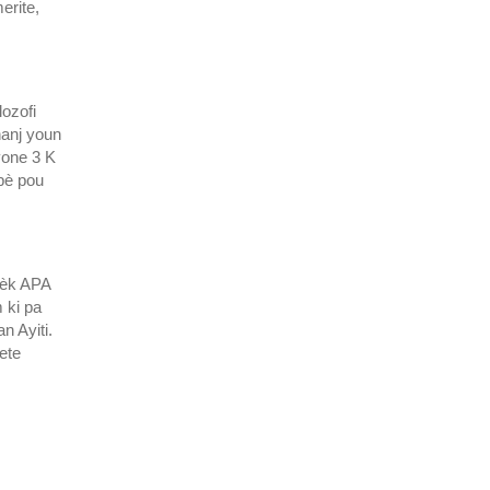
erite,
lozofi
hanj youn
yone 3 K
spè pou
vèk APA
 ki pa
n Ayiti.
ete