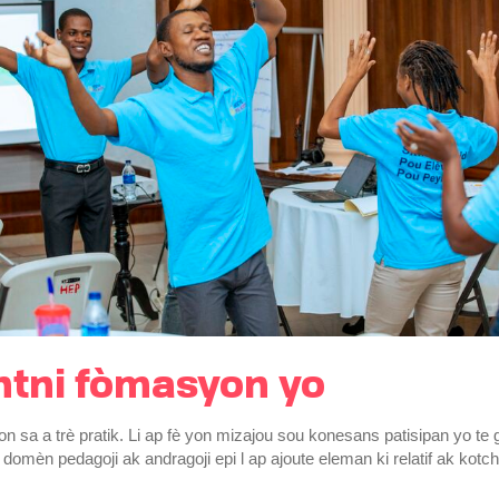
ntni fòmasyon yo
 sa a trè pratik. Li ap fè yon mizajou sou konesans patisipan yo te
 domèn pedagoji ak andragoji epi l ap ajoute eleman ki relatif ak kotch