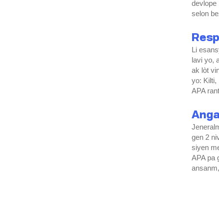
devlope 
selon b
Res
Li esans
lavi yo,
ak lòt v
yo: Kilt
APA rant
Ang
Jeneralm
gen 2 ni
siyen me
APA pa g
ansanm, 