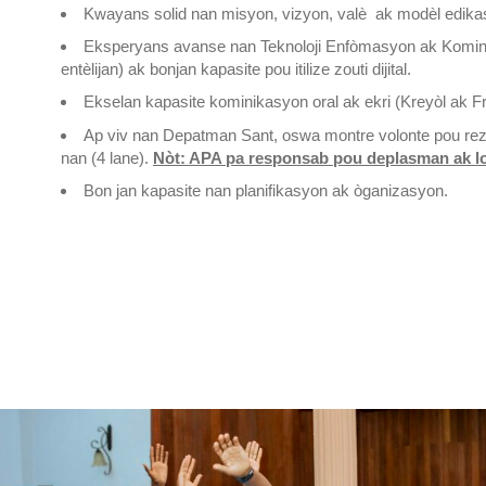
Kwayans solid nan misyon, vizyon, valè ak modèl edika
Eksperyans avanse nan Teknoloji Enfòmasyon ak Komini
entèlijan) ak bonjan kapasite pou itilize zouti dijital.
Ekselan kapasite kominikasyon oral ak ekri (Kreyòl ak F
Ap viv nan Depatman Sant, oswa montre volonte pou rez
nan (4 lane).
Nòt: APA pa responsab pou deplasman ak l
Bon jan kapasite nan planifikasyon ak òganizasyon.