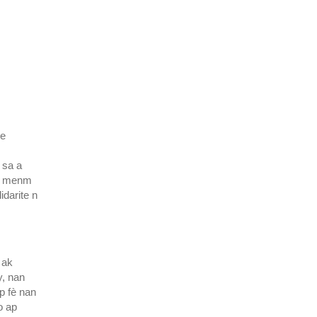
je
 sa a
 fè menm
darite n
 ak
y, nan
ap fè nan
o ap