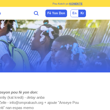
Pou Kotch yo
KONEKTE
Fè Yon Don
En
Kr
N
psyon pou fè yon don:
Anliy (kat kredi) -
detay anba
Zelle - info@omprakash.org + ajoute "Anseye Pou
yiti" nan espas memo