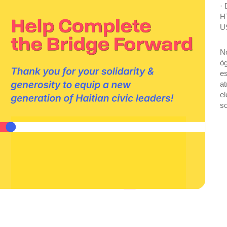
· 
H
U
No
òg
es
at
el
so