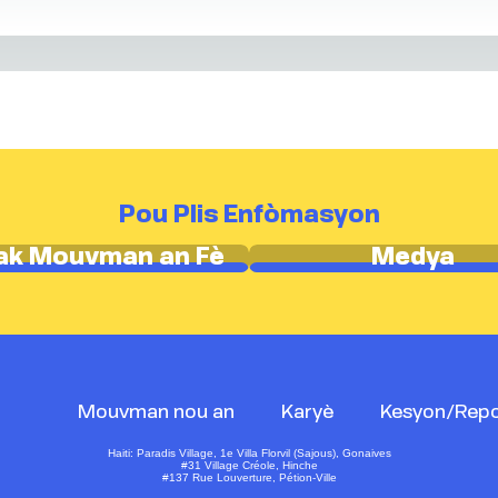
Pou Plis Enfòmasyon
ak Mouvman an Fè
Medya
Mouvman nou an
Karyè
Kesyon/Rep
Haiti: Paradis Village, 1e Villa Florvil (Sajous), Gonaives
#31 Village Créole, Hinche
#137 Rue Louverture, Pétion-Ville