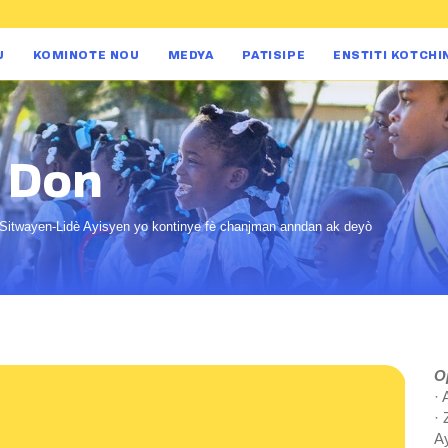
U
KOMINOTE NOU
MEDYA
PATISIPE
ENSTITI KOTCHI
n Don
 Sitwayen-Lidè Ayisyen yo kontinye fè chanjman anndan ak deyò
O
· 
· 
A