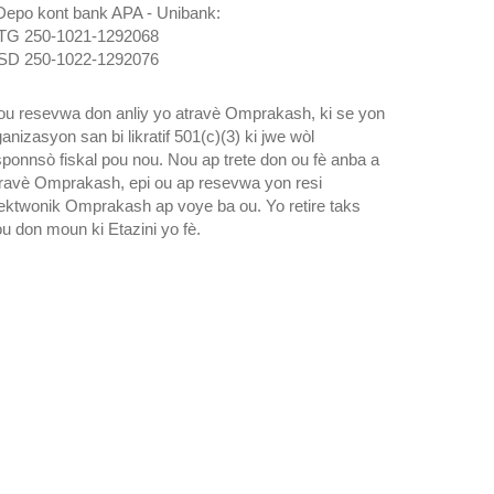
Depo kont bank APA - Unibank:
TG 250-1021-1292068
SD 250-1022-1292076
u resevwa don anliy yo atravè Omprakash, ki se yon
anizasyon san bi likratif 501(c)(3) ki jwe wòl
ponnsò fiskal pou nou. Nou ap trete don ou fè anba a
ravè Omprakash, epi ou ap resevwa yon resi
ektwonik Omprakash ap voye ba ou. Yo retire taks
u don moun ki Etazini yo fè.