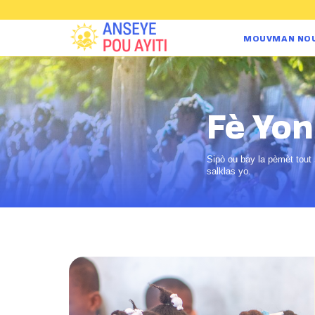
MOUVMAN NO
Fè Yo
Sipò ou bay la pèmèt tout
salklas yo.